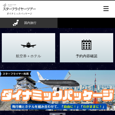
togg
nav
ダイナミックパッケージ
国内旅行
航空券＋ホテル
予約内容確認